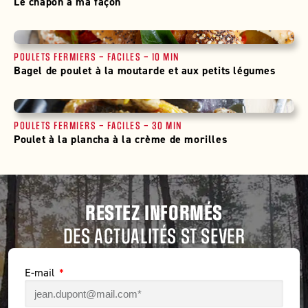
Le chapon à ma façon
POULETS FERMIERS
–
FACILES
–
10 MIN
Bagel de poulet à la moutarde et aux petits légumes
POULETS FERMIERS
–
FACILES
–
30 MIN
Poulet à la plancha à la crème de morilles
RESTEZ INFORMÉS
DES ACTUALITÉS ST SEVER
E-mail