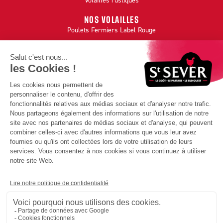
NOS VOLAILLES
Poulets Fermiers Label Rouge
Autres volailles et abats
Poulets fermiers BIO
Volailles festives Label Rouge
Canards IGP Sud-Ouest
INFORMATIONS
Nous contacter
Mentions légales
Politiques de confidentialité
Plan du site
Accessibilité : non conforme